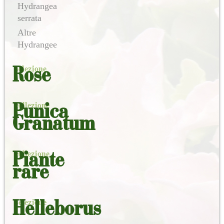
Hydrangea
serrata
Altre
Hydrangee
selezione
Rose
collezione
Punica
Granatum
collezione
Piante
rare
selezione
Helleborus