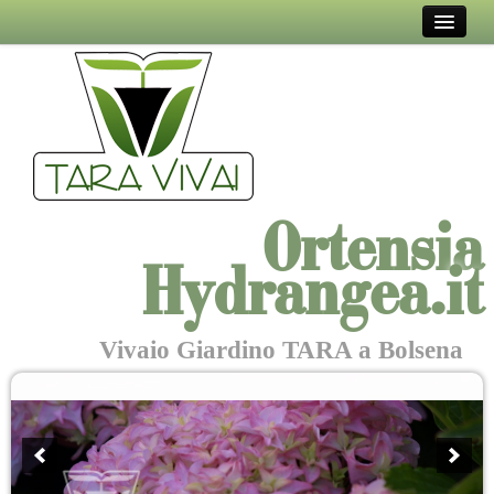
VIVAIO TARA
EVENTI E MOSTRE
IN TAVOLA
COL PENNELLO
Ortensia
DICONO DI NOI
Hydrangea.it
DOVE SIAMO
CONTATTI
Vivaio Giardino TARA a Bolsena