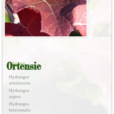
Post navigation
collezione
Ortensie
Hydrangea
arborescens
Hydrangea
aspera
Hydrangea
heteromalla