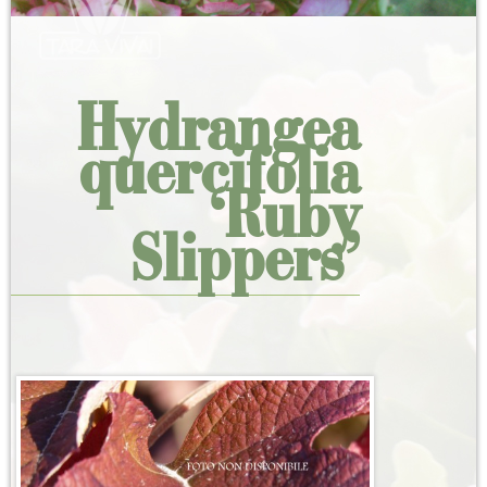
Hydrangea
quercifolia
‘Ruby
Slippers’