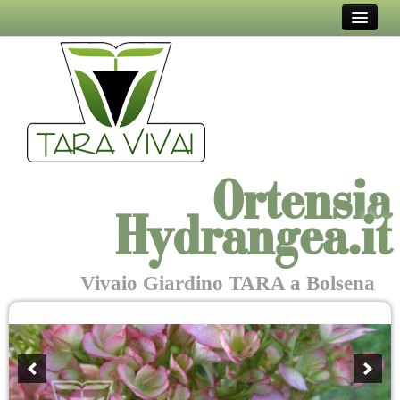
VIVAIO TARA
EVENTI E MOSTRE
IN TAVOLA
COL PENNELLO
Ortensia
DICONO DI NOI
Hydrangea.it
DOVE SIAMO
CONTATTI
Vivaio Giardino TARA a Bolsena