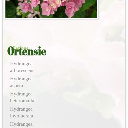
Post navigation
collezione
Ortensie
Hydrangea
arborescens
Hydrangea
aspera
Hydrangea
heteromalla
Hydrangea
involucrata
Hydrangea