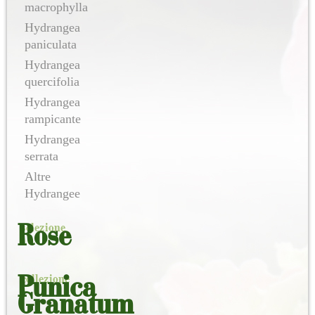
macrophylla
Hydrangea
paniculata
Hydrangea
quercifolia
Hydrangea
rampicante
Hydrangea
serrata
Altre
Hydrangee
selezione
Rose
collezione
Punica
Granatum