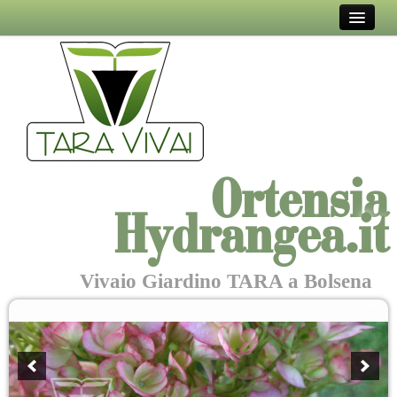
VIVAIO TARA
EVENTI E MOSTRE
IN TAVOLA
COL PENNELLO
Ortensia
DICONO DI NOI
Hydrangea.it
DOVE SIAMO
CONTATTI
Vivaio Giardino TARA a Bolsena