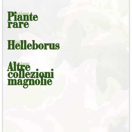
collezione
Piante
rare
selezione
Helleborus
collezione
Altre
collezioni
magnolie